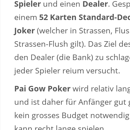
Spieler
und einen
Dealer
. Gesp
einem
52 Karten Standard-De
Joker
(welcher in Strassen, Flu
Strassen-Flush gilt). Das Ziel des
den Dealer (die Bank) zu schla
jeder Spieler reium versucht.
Pai Gow Poker
wird relativ lan
und ist daher für Anfänger gut g
kein grosses Budget notwendi
kann recht lange spielen.