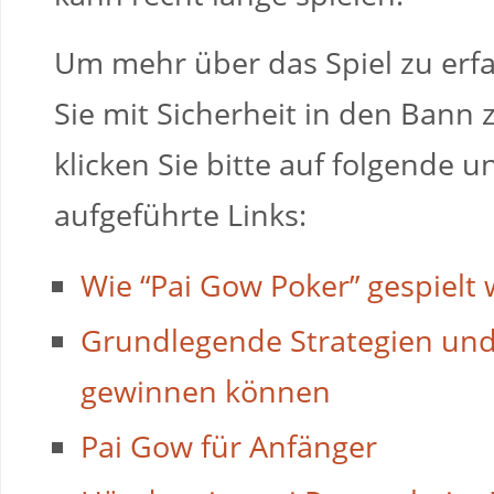
Um mehr über das Spiel zu erf
Sie mit Sicherheit in den Bann 
klicken Sie bitte auf folgende u
aufgeführte Links:
Wie “Pai Gow Poker” gespielt 
Grundlegende Strategien und 
gewinnen können
Pai Gow für Anfänger