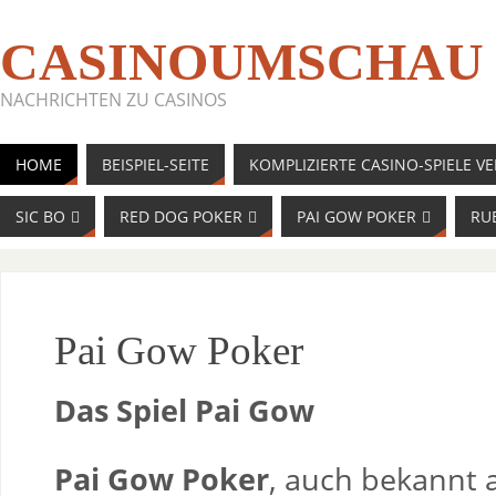
CASINOUMSCHAU
NACHRICHTEN ZU CASINOS
HOME
BEISPIEL-SEITE
KOMPLIZIERTE CASINO-SPIELE 
SIC BO
RED DOG POKER
PAI GOW POKER
RU
Pai Gow Poker
Das Spiel Pai Gow
Pai Gow Poker
, auch bekannt a