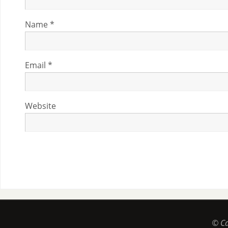
Name
*
Email
*
Website
© C